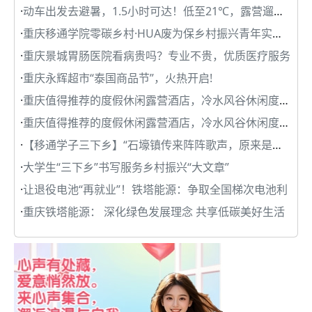
·
动车出发去避暑，1.5小时可达！低至21℃，露营遛娃，宠
·
重庆移通学院零碳乡村·HUA废为保乡村振兴青年实践团开
·
重庆景城胃肠医院看病贵吗？专业不贵，优质医疗服务
·
重庆永辉超市“泰国商品节”，火热开启!
·
重庆值得推荐的度假休闲露营酒店，冷水风谷休闲度假营
·
重庆值得推荐的度假休闲露营酒店，冷水风谷休闲度假营
·
【移通学子三下乡】“石壕镇传来阵阵歌声，原来是他们
·
大学生“三下乡”书写服务乡村振兴“大文章”
·
让退役电池“再就业”！铁塔能源：争取全国梯次电池利
·
重庆铁塔能源： 深化绿色发展理念 共享低碳美好生活