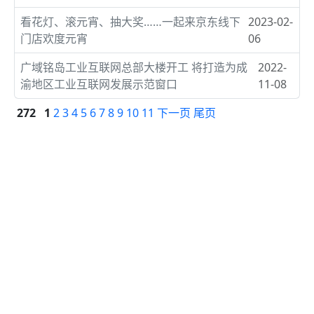
看花灯、滚元宵、抽大奖……一起来京东线下
2023-02-
门店欢度元宵
06
广域铭岛工业互联网总部大楼开工 将打造为成
2022-
渝地区工业互联网发展示范窗口
11-08
272
1
2
3
4
5
6
7
8
9
10
11
下一页
尾页