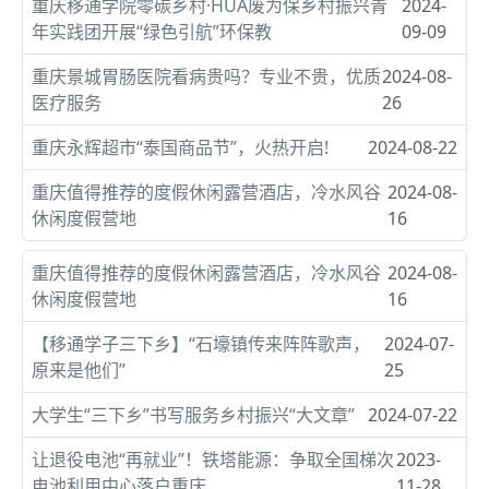
重庆移通学院零碳乡村·HUA废为保乡村振兴青
2024-
年实践团开展“绿色引航”环保教
09-09
重庆景城胃肠医院看病贵吗？专业不贵，优质
2024-08-
医疗服务
26
重庆永辉超市“泰国商品节”，火热开启!
2024-08-22
重庆值得推荐的度假休闲露营酒店，冷水风谷
2024-08-
休闲度假营地
16
重庆值得推荐的度假休闲露营酒店，冷水风谷
2024-08-
休闲度假营地
16
【移通学子三下乡】“石壕镇传来阵阵歌声，
2024-07-
原来是他们”
25
大学生“三下乡”书写服务乡村振兴“大文章”
2024-07-22
让退役电池“再就业”！铁塔能源：争取全国梯次
2023-
电池利用中心落户重庆
11-28