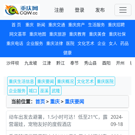
注册
登录
发布
首 页
重庆
新闻
重庆交通
重庆房产
生活服务
重庆招聘
网文荟萃
重庆地图
重庆旅游
重庆教育
重庆美食
重庆社保
重庆电话
企业服务
重庆法律
医院
文化艺术
企业
女人
药品
健康
沙坪坝
九龙坡
江津
黔江
奉节
秀山县
酉阳
开州
城
重庆生活信息
重庆要闻
重庆概况
文化艺术
重庆医院
企业服务
城口
巫溪
武隆
当前位置：
首页
>
重庆
>
重庆要闻
动车出发去避暑，1.5小时可达！低至21℃，露
2024-
营遛娃，宠物友好的度假酒店
09-18