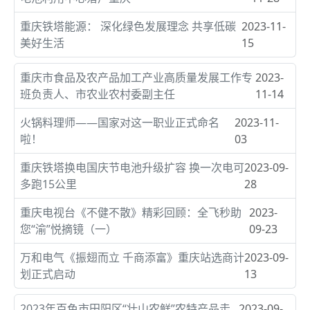
重庆铁塔能源： 深化绿色发展理念 共享低碳
2023-11-
美好生活
15
重庆市食品及农产品加工产业高质量发展工作专
2023-
班负责人、市农业农村委副主任
11-14
火锅料理师——国家对这一职业正式命名
2023-11-
啦！
03
重庆铁塔换电国庆节电池升级扩容 换一次电可
2023-09-
多跑15公里
28
重庆电视台《不健不散》精彩回顾：全飞秒助
2023-
您“渝”悦摘镜（一）
09-23
万和电气《振翅而立 千商添富》重庆站选商计
2023-09-
划正式启动
13
2023年百色市田阳区“壮山农鲜”农特产品走
2023-09-