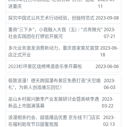
进重庆
11
探究中国式公共艺术行动经验，创独特范式
2023-09-08
重商“三下乡”，小我融入大我（五)｜“点亮微光”
2023-
社会实践团在打锣岩开展河
07-21
多元业务激发消费新动力，重庆首家索尼直营
2023-06-
店正式开业
18
2023杉坪景区烧烤啤酒音乐季开幕啦
2023-06-06
极致浪漫！德天跨国瀑布景区免费打造“天空婚
2023-
礼”，为新人创造难忘回忆！
06-03
巫山乡村振兴脆李产业发展研讨会暨高峡李遇
2023-
新品上市圆满落幕
03-22
浪漫相亲约会、超值爆品优惠 京东线下门店实
2023-
在福利助攻节日甜蜜氛围
02-13