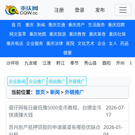
注册
登录
发布
首 页
重庆
新闻
重庆交通
重庆房产
生活服务
重庆招聘
网文荟萃
重庆地图
重庆旅游
重庆教育
重庆美食
重庆社保
重庆电话
企业服务
重庆法律
医院
文化艺术
企业
女人
药品
健康
沙坪坝
九龙坡
江津
黔江
奉节
秀山县
酉阳
开州
城
企业新闻
企业推广
网站推广
外链推广
当前位置：
首页
>
新闻
>
外链推广
蛋仔网每日最低撸5000金币教程，白嫖金币
2026-07-
快速赚大钱
17
苏州房产抵押贷款的申请渠道有哪些优缺点
2026-01-
分析
04