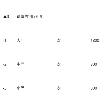
▲3
遗体告别厅租用
-1
大厅
次
1800
-2
中厅
次
800
-3
小厅
次
300