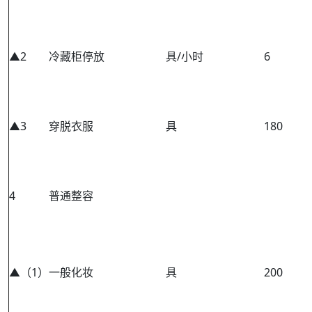
▲2
冷藏柜停放
具/小时
6
▲3
穿脱衣服
具
180
4
普通整容
▲（1）
一般化妆
具
200