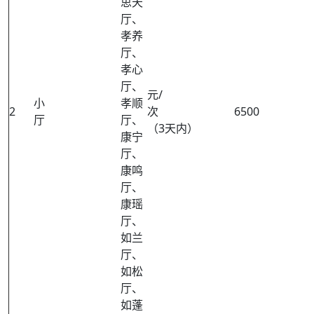
思天
厅、
孝养
厅、
孝心
厅、
元/
小
孝顺
2
次
6500
厅
厅、
（3天内）
康宁
厅、
康鸣
厅、
康瑶
厅、
如兰
厅、
如松
厅、
如蓬