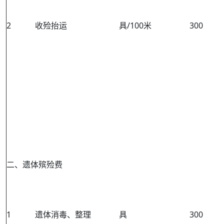
2
收殓抬运
具/100米
300
二、遗体殡殓费
1
遗体消毒、整理
具
300