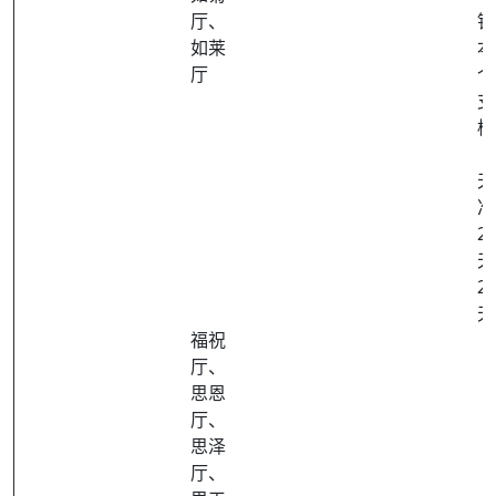
厅、
针
如莱
本
厅
个
支
桶
天
准
2
天
2
天
福祝
厅、
思恩
厅、
思泽
厅、