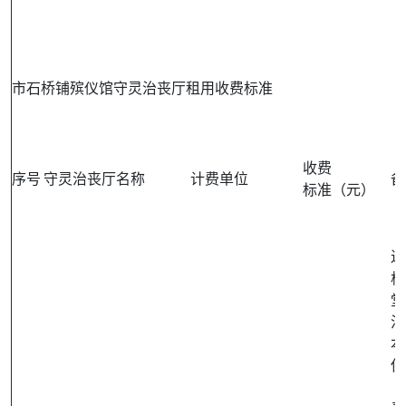
市石桥铺殡仪馆守灵治丧厅租用收费标准
收费
序号
守灵治丧厅名称
计费单位
备
标准（元）
进
棺
堂
治
本
保