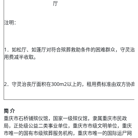
厅
注明：
1．如松厅、如蓬厅对符合殡葬救助条件的困难群众，守灵治
用费减半收取。
2．守灵治丧厅面积在300m2以上的，租用费标准由双方协商
简 介
重庆市石桥铺殡仪馆，国家一级殡仪馆，隶属重庆市民政
局，正处级公益二类事业单位，重庆市市级文明单位，重庆
市唯一的国有市级殡葬服务机构，重庆市唯一的国际运尸网