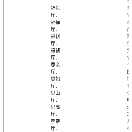
灵
福礼
基
厅、
置
福禅
棺
厅、
简
福祺
额
厅、
像
福祯
贡
厅、
各
思亲
个
厅、
圈
思如
挽
厅、
1
思山
调
厅、
响
思高
烛
厅、
3
孝亲
几
厅、
靠