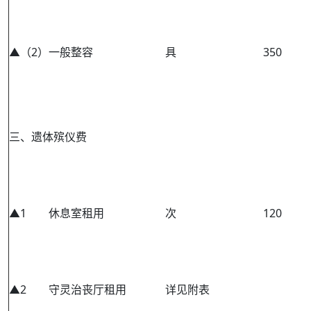
▲（2）
一般整容
具
350
三、遗体殡仪费
▲1
休息室租用
次
120
▲2
守灵治丧厅租用
详见附表