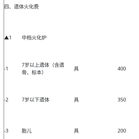
四、遗体火化费
▲1
中档火化炉
7岁以上遗体（含遗
-1
具
400
骨、标本）
-2
7岁以下遗体
具
350
-3
胎儿
具
200