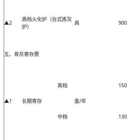
高档火化炉（台式拣灰
▲2
具
900
炉）
五、骨灰寄存费
高档
150
▲1
长期寄存
盒/年
中档
130