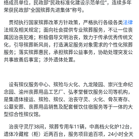
络成员单位，民政部“民政标准化建设示范单位”，连续多年
荣获民政部“全国殡葬先进集体”称号。
贯彻执行国家殡葬改革方针政策，严格执行各级各类
法律
法规及相关规定；面向社会提供专业殡葬服务，不让一位丧
属因治丧犯难；积极倡导文明治丧，致力于传承优秀传统文
化，引导殡葬新风尚，打造满足服务对象需求的个性化殡葬
服务；落实殡葬惠民，承担殡葬公益事务，协助处理突发公
共事故善后事宜；涉外遗体处置。
设有殡仪服务中心、殡殓与火化、九龙陵园、崇兴生命纪
念园、渝州丧葬用品工艺厂、弘孝堂餐饮服务公司等机构，
是集遗体接运、殡殓、殡仪、治丧守灵、火化、骨灰寄存、
公墓安葬、丧葬用品销售及配套餐饮住宿服务等于一体的大
型综合性殡仪馆。
治丧守灵厅38间，殡葬专用车11辆，中高档火化炉12台，
遗体冷藏棺（柜）近两百台，服务项目逾百项，24小时全天