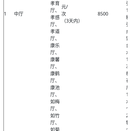
孝育
张
元/
厅、
1
1
中厅
次
8500
孝感
料
（3天内）
厅、
张
孝道
桌
厅、
饮
康乐
台
厅、
水
康馨
1
厅、
次
康鹤
杯
厅、
花
康池
斤
厅、
1
如梅
水
厅、
个
如竹
2
厅、
物
如菊
个