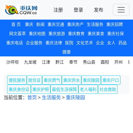
注册
登录
发布
首 页
重庆
新闻
重庆交通
重庆房产
生活服务
重庆招聘
网文荟萃
重庆地图
重庆旅游
重庆教育
重庆美食
重庆社保
重庆电话
企业服务
重庆法律
医院
文化艺术
企业
女人
药品
健康
沙坪坝
九龙坡
江津
黔江
奉节
秀山县
酉阳
开州
城
便民服务
居住证
重庆燃气
重庆供水
重庆陵园
重庆户口
重庆身份证
重庆护照
最低生活保障
老人福利
社会救助
当前位置：
首页
>
生活服务
>
重庆陵园