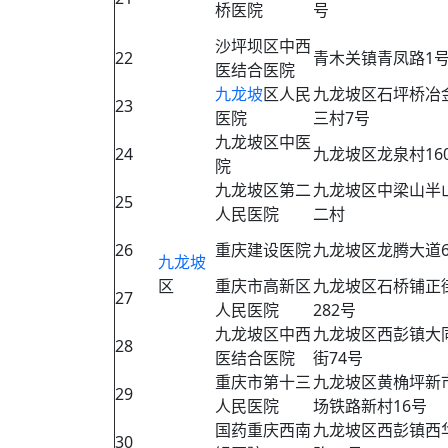
桥医院
号
沙坪坝区中西
22
青木关镇青凤路1
医结合医院
九龙坡
区人民
九龙坡区石坪桥冶
23
医院
三村7号
九龙坡区中医
24
九龙坡区龙泉村16
院
九龙坡区第二
九龙坡区中梁山半
25
人民医院
二村
26
重庆建设医院
九龙坡区龙腾大道
九龙坡
区
重庆市高新区
九龙坡区石桥铺正
27
人民医院
282号
九龙坡区中西
九龙坡区西彭镇大
28
医结合医院
街74号
重庆市第十三
九龙坡区黄桷坪新
29
人民医院
场铁路新村16号
国药重庆西南
九龙坡区西彭镇西
30