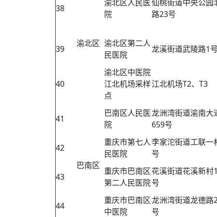
渝北区人民医
仙桃街道中央公园
38
院
路23号
渝北区
渝北区第二人
39
龙溪街道武陵路1
民医院
渝北区中医院
40
江北机场采样
江北机场T2、T3
点
巴南区人民医
龙洲湾街道渝南大
41
院
659号
重庆市第七人
李家沱街道工联一
42
民医院
号
巴南区
重庆市巴南区
花溪街道花溪新村1
43
第二人民医院
号
重庆市巴南区
龙洲湾街道龙德路2
44
中医院
号