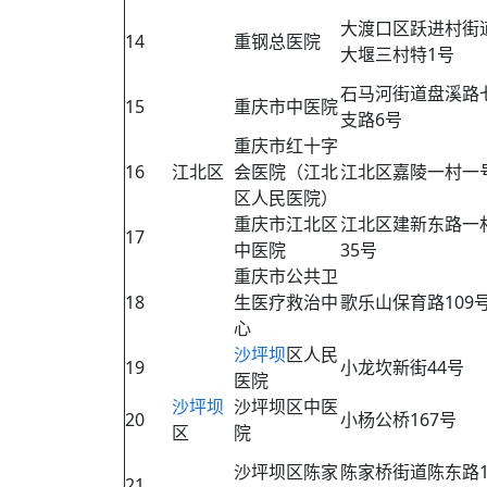
大渡口区跃进村街
14
重钢总医院
大堰三村特1号
石马河街道盘溪路
15
重庆市中医院
支路6号
重庆市红十字
16
江北区
会医院（江北
江北区嘉陵一村一
区人民医院）
重庆市江北区
江北区建新东路一
17
中医院
35号
重庆市公共卫
18
生医疗救治中
歌乐山保育路109
心
沙坪坝
区人民
19
小龙坎新街44号
医院
沙坪坝
沙坪坝区中医
20
小杨公桥167号
区
院
沙坪坝区陈家
陈家桥街道陈东路1
21