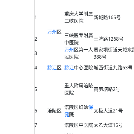
重庆大学附属
1
新城路165号
三峡医院
万州
区
三峡医专附属
2
王牌路1268号
中医院
万州
区第一人
周家坝街道天城东
3
民医院
388号
4
黔江
区
黔江
中心医院
城西街道九路63号
重大附属涪陵
5
高笋塘路2号
医院
涪陵区妇幼
保
6
涪陵区
太极大道21号
健
院
7
涪陵区中医院
太乙大道15号