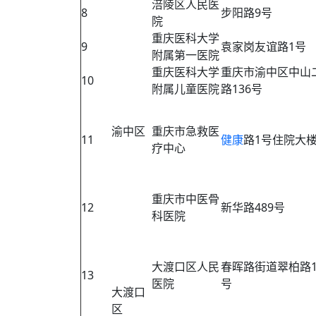
涪陵区人民医
8
步阳路9号
院
重庆医科大学
9
袁家岗友谊路1号
附属第一医院
重庆医科大学
重庆市渝中区中山
10
附属儿童医院
路136号
渝中区
重庆市急救医
11
健康
路1号住院大
疗中心
重庆市中医骨
12
新华路489号
科医院
大渡口区人民
春晖路街道翠柏路1
13
医院
号
大渡口
区