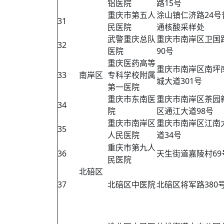
铝医院
路15号
重庆市第五人
涂山镇仁济路24号
31
民医院
通核酸采样处
武警重庆总队
重庆市南岸区卫国
32
医院
90号
重庆医药高等
重庆市南岸区南坪
33
南岸区
专科学校附属
城大道301号
第一医院
重庆市东南医
重庆市南岸区茶园
34
院
区通江大道98号
重庆市南岸区
重庆市南岸区江南
35
人民医院
道34号
重庆市第九人
36
天生街道嘉陵村69
民医院
北碚区
37
北碚区中医院
北碚区将军路380