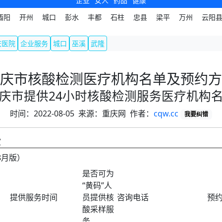
企业
女人
药品
健康
酉阳
开州
城口
彭水
丰都
石柱
忠县
梁平
万州
云阳
庆医院
企业服务
城口
巫溪
武隆
庆市核酸检测医疗机构名单及预约方
庆市提供24小时核酸检测服务医疗机构
时间：2022-08-05 来源：重庆网 作者：
cqw.cc
我要纠错
室
8月版）
是否可为
“黄码”人
提供服务时间
员提供核
咨询电话
预
酸采样服
务