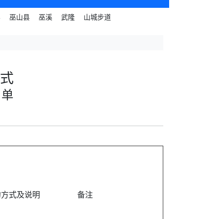
县
巫山县
巫溪
武隆
山城步道
式
名单
约方式及说明
备注