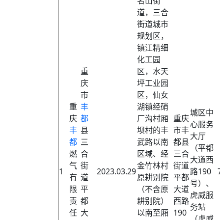
名山街
道，三合
街道城市
规划区，
镇江精细
化工园
重
区，水天
庆
坪工业园
市
区，仙女
重
丰
湖镇经硝
城区中
庆
都
厂沟村厢
重庆
心服务
丰
县
坝村的丰
市丰
大厅
都
三
武路以南
都县
（平都
燃
合
区域、经
三合
大道西
气
街
金竹林村
街道
1
2023.03.29
路190
有
道
原耕别院
平都
号）、
限
平
（不含原
大道
虎威服
责
都
耕别院）
西路
务站
任
大
以南至厢
190
（虎威