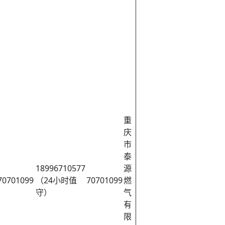
重
庆
市
泰
18996710577
源
70701099
（24小时值
70701099
燃
守）
气
有
限