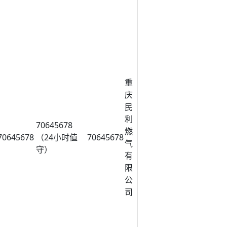
重
庆
民
利
70645678
燃
70645678
（24小时值
70645678
气
守）
有
限
公
司