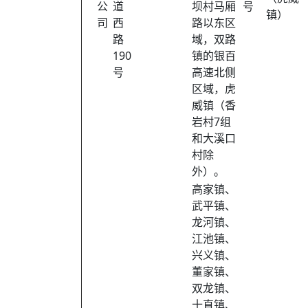
公
道
坝村马厢
号
镇）
司
西
路以东区
路
域，双路
190
镇的银百
号
高速北侧
区域，虎
威镇（香
岩村7组
和大溪口
村除
外）。
高家镇、
武平镇、
龙河镇、
江池镇、
兴义镇、
董家镇、
双龙镇、
十直镇、