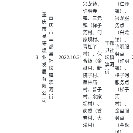
兴龙镇、
（仁沙
许明寺
镇）、
重
重
镇、三元
兴龙服
庆
庆
镇（梯子
务点
市
市
河村、何
（兴龙
易
丰
家坝村、
镇）、
德
丰都
都
青杠丫
许明服
燃
县社
县
村）、保
务点
3
业
2022.10.31
坛镇
社
合镇（金
（许明
发
滨河
坛
盘村、新
镇）、
展
街
镇
院子村、
梯子河
有
滨
盖林庙
服务点
限
河
村、普子
（梯子
公
街
村、余家
河
司
坝村）、
村）、
虎威（香
金盘服
岩村、大
务点
溪村）
（金盘
场）、