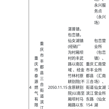
永兴服
务点
（永兴
场）
湛普镇，
包峦镇，
仙女湖镇
包峦营
重
(经硝厂
业所
庆
沟村厢坝
（包峦
市
重
村的丰武
镇）、
丰
庆
路以南区
重庆
汇南营
都
市
域 、经金
市丰
业所
县
泰
竹林村原
都县
（汇南
三
源
耕别院(不
三合
场）、
合
4
燃
2050.11.15
含原耕别
街道
仙女湖
街
气
院)以南至
滨江
营业所
道
有
厢坝村马
东路
（仙女
滨
限
厢路以东
154
湖
江