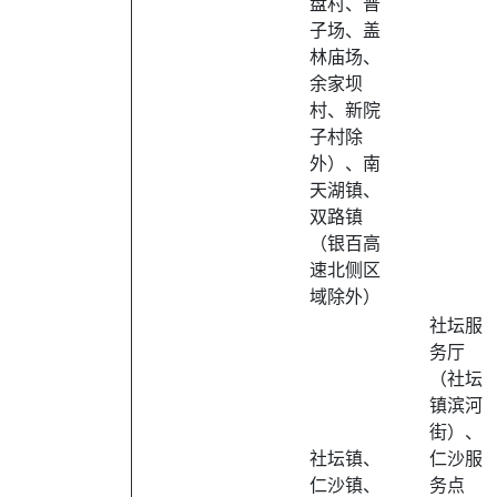
盘村、普
子场、盖
林庙场、
余家坝
村、新院
子村除
外）、南
天湖镇、
双路镇
（银百高
速北侧区
域除外）
社坛服
务厅
（社坛
镇滨河
街）、
社坛镇、
仁沙服
仁沙镇、
务点