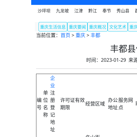
沙坪坝
九龙坡
江津
黔江
奉节
秀山县
重庆生活信息
重庆要闻
重庆概况
文化艺术
重
当前位置：
首页
>
重庆
>
丰都
丰都县
时间：2023-01-29
企
业
单
注
编
位
册
许可证有效
办公
服务网
经营区域
号
名
登
期限
地址
点
称
记
地
址