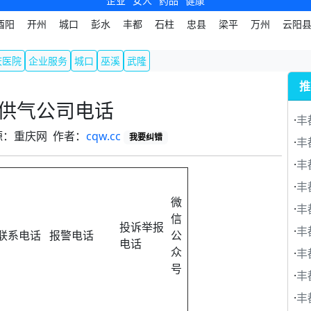
企业
女人
药品
健康
酉阳
开州
城口
彭水
丰都
石柱
忠县
梁平
万州
云阳
庆医院
企业服务
城口
巫溪
武隆
推
供气公司电话
·
丰
 来源：重庆网 作者：
cqw.cc
我要纠错
·
丰
·
丰
·
丰
微
·
丰
信
投诉举报
·
丰
联系电话
报警电话
公
电话
众
·
丰
号
·
丰
·
丰