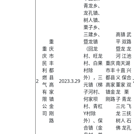
青龙乡、
龙孔镇、
树人镇、
栗子乡、
三建乡、
高镇 武
重
暨龙镇
平 双路
重
庆
（回龙
暨龙 龙
庆
市
村、旺龙
河 江池
民
丰
村、白果
重庆
南天湖
利
都
村除
市丰
十直 兴
燃
县
外），三
都县
义 保合
2
2023.3.29
气
高
元镇（梯
高家
董家 双
有
家
子河村、
镇金
龙 栗
限
镇
何家坝
刚路
子 青龙
公
金
村、青杠
三元 飞
司
刚
Y村除
龙 三抚
路
外）、保
树人 石
合镇（金
佛 龙孔