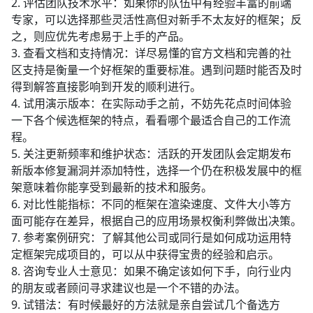
2. 评估团队技术水平：如果你的队伍中有经验丰富的前端
专家，可以选择那些灵活性高但对新手不太友好的框架；反
之，则应优先考虑易于上手的产品。
3. 查看文档和支持情况：详尽易懂的官方文档和完善的社
区支持是衡量一个好框架的重要标准。遇到问题时能否及时
得到解答直接影响到开发的顺利进行。
4. 试用演示版本：在实际动手之前，不妨先花点时间体验
一下各个候选框架的特点，看看哪个最适合自己的工作流
程。
5. 关注更新频率和维护状态：活跃的开发团队会定期发布
新版本修复漏洞并添加特性，选择一个仍在积极发展中的框
架意味着你能享受到最新的技术和服务。
6. 对比性能指标：不同的框架在渲染速度、文件大小等方
面可能存在差异，根据自己的应用场景权衡利弊做出决策。
7. 参考案例研究：了解其他公司或同行是如何成功运用特
定框架完成项目的，可以从中获得宝贵的经验和启示。
8. 咨询专业人士意见：如果不确定该如何下手，向行业内
的朋友或者顾问寻求建议也是一个不错的办法。
9. 试错法：有时候最好的方法就是亲自尝试几个备选方