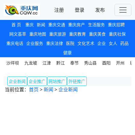
注册
登录
发布
首 页
重庆
新闻
重庆交通
重庆房产
生活服务
重庆招聘
网文荟萃
重庆地图
重庆旅游
重庆教育
重庆美食
重庆社保
重庆电话
企业服务
重庆法律
医院
文化艺术
企业
女人
药品
健康
沙坪坝
九龙坡
江津
黔江
奉节
秀山县
酉阳
开州
城
企业新闻
企业推广
网站推广
外链推广
当前位置：
首页
>
新闻
>
企业新闻