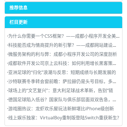
推荐信息
栏目更新
·
为什么你需要一个CSS框架？——成都小程序开发全美网络
·
科技能否成为情商提升的新引擎？——成都网站建设京上
·
微服务架构的利与弊：成都小程序开发公司的深度剖析
·
成都软件开发公司京上云科技：如何利用增长黑客策略迅
·
亚洲足球的“归化”浪潮与反思：短期成绩与长期发展的
·
沙特联赛冬季转会窗前瞻：萨拉赫仍是头号目标，多家俱
·
球场上的“文艺复兴”：意大利足球战术革新，告别“链
·
德国足球陷入低谷？国家队与俱乐部层面双双告急，变革
·
游戏圈热议：龙虾欢乐屋玩法新鲜堪比iPhone级创新
·
线上娱乐独家：VirtualBoy重制版登陆Switch重获新生?