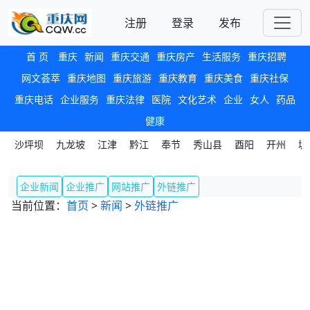
注册
登录
发布
首 页
重庆
新闻
重庆交通
重庆房产
生活服务
重庆招聘
网文荟萃
重庆地图
重庆旅游
重庆教育
重庆美食
重庆社保
重庆电话
企业服务
重庆法律
医院
文化艺术
企业
女人
药品
健康
沙坪坝
九龙坡
江津
黔江
奉节
秀山县
酉阳
开州
城
企业新闻
企业推广
网站推广
外链推广
当前位置：
首页
>
新闻
>
外链推广