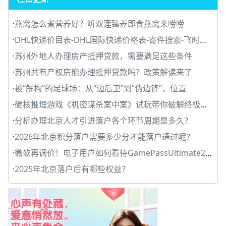
·
燕窝怎么煮营养好？听双莲臻养即食燕窝来唠唠
·
DHL快递价目表-DHL国际快递价格表-寄件搜索-飞时达快递
·
苏州外地人办理房产抵押贷款，需要满足这些条件
·
苏州共有产权房能办理抵押贷款吗？政策解读来了
·
被“解构”的足球场：从“边后卫”到“伪边锋”，位置
·
硬核推理游戏《机密谋杀案中案》试玩带你破解终极谜题
·
分析办理北京人才引进落户各个环节周期是多久？
·
2026年北京积分落户需要多少分才能落户通过呢？
·
微软再调价！电子用户如何看待GamePassUltimate29.99美
·
2025年北京落户后有哪些权益？