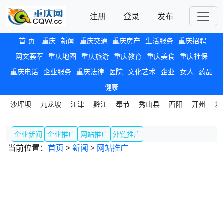
注册
登录
发布
首 页
重庆
新闻
重庆交通
重庆房产
生活服务
重庆招聘
网文荟萃
重庆地图
重庆旅游
重庆教育
重庆美食
重庆社保
重庆电话
企业服务
重庆法律
医院
文化艺术
企业
女人
药品
健康
沙坪坝
九龙坡
江津
黔江
奉节
秀山县
酉阳
开州
城
企业新闻
企业推广
网站推广
外链推广
当前位置：
首页
>
新闻
>
网站推广