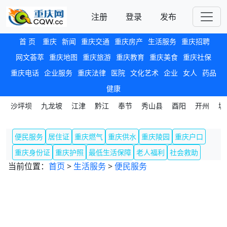
注册
登录
发布
首 页
重庆
新闻
重庆交通
重庆房产
生活服务
重庆招聘
网文荟萃
重庆地图
重庆旅游
重庆教育
重庆美食
重庆社保
重庆电话
企业服务
重庆法律
医院
文化艺术
企业
女人
药品
健康
沙坪坝
九龙坡
江津
黔江
奉节
秀山县
酉阳
开州
城
便民服务
居住证
重庆燃气
重庆供水
重庆陵园
重庆户口
重庆身份证
重庆护照
最低生活保障
老人福利
社会救助
当前位置：
首页
>
生活服务
>
便民服务