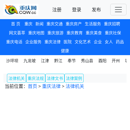
注册
登录
发布
首 页
重庆
新闻
重庆交通
重庆房产
生活服务
重庆招聘
网文荟萃
重庆地图
重庆旅游
重庆教育
重庆美食
重庆社保
重庆电话
企业服务
重庆法律
医院
文化艺术
企业
女人
药品
健康
沙坪坝
九龙坡
江津
黔江
奉节
秀山县
酉阳
开州
城
法律机关
重庆法规
法律文书
法律案例
当前位置：
首页
>
重庆法律
>
法律机关