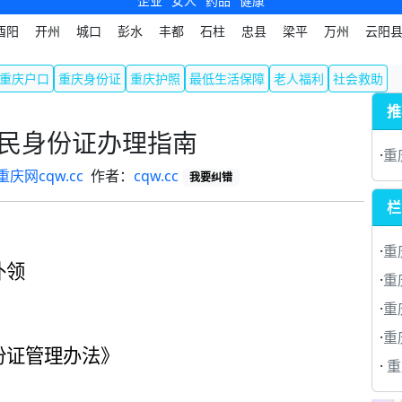
企业
女人
药品
健康
酉阳
开州
城口
彭水
丰都
石柱
忠县
梁平
万州
云阳
重庆户口
重庆身份证
重庆护照
最低生活保障
老人福利
社会救助
推
民身份证办理指南
·
重
重庆网cqw.cc
作者：
cqw.cc
我要纠错
栏
·
重
补领
·
重
·
重
·
重
份证管理办法》
·
重庆