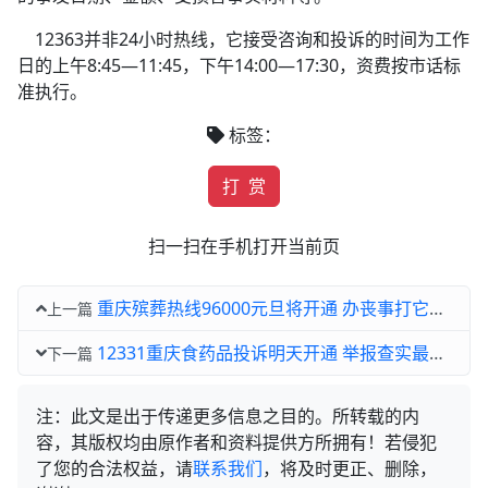
12363并非24小时热线，它接受咨询和投诉的时间为工作
日的上午8:45—11:45，下午14:00—17:30，资费按市话标
准执行。
标签：
打 赏
扫一扫在手机打开当前页
重庆殡葬热线96000元旦将开通 办丧事打它不花冤枉钱
上一篇
12331重庆食药品投诉明天开通 举报查实最高奖10万
下一篇
注：此文是出于传递更多信息之目的。所转载的内
容，其版权均由原作者和资料提供方所拥有！若侵犯
了您的合法权益，请
联系我们
，将及时更正、删除，