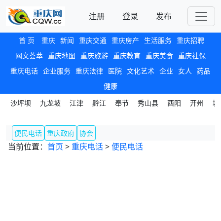
注册
登录
发布
首 页
重庆
新闻
重庆交通
重庆房产
生活服务
重庆招聘
网文荟萃
重庆地图
重庆旅游
重庆教育
重庆美食
重庆社保
重庆电话
企业服务
重庆法律
医院
文化艺术
企业
女人
药品
健康
沙坪坝
九龙坡
江津
黔江
奉节
秀山县
酉阳
开州
城
便民电话
重庆政府
协会
当前位置：
首页
>
重庆电话
>
便民电话