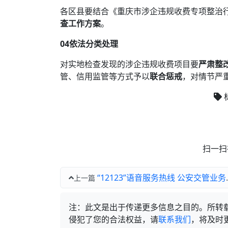
各区县要结合《重庆市涉企违规收费专项整治
查工作方案
。
0
4
依法分类处理
对实地检查发现的涉企违规收费项目要
严肃整
管、信用监管等方式予以
联合惩戒
，对情节严
扫一扫
“12123”语音服务热线 公安交管业务办理更方便
上一篇
注：此文是出于传递更多信息之目的。所转
侵犯了您的合法权益，请
联系我们
，将及时