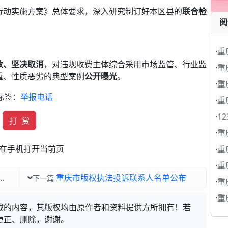
行动实施方案》总体要求，深入研究制订好本区县的
联合检
阅
·
重
改、坚决取消
，对违规收费主体综合采用市场监管、行业监
·
重
重、性质恶劣的典型案例
公开曝光
。
·
重
标签：
举报电话
·
重
·
1
打 赏
·
重
在手机打开当前页
·
重
·
重
重庆市版权执法投诉联系人名单公布
下一篇
·
重
·
重
载的内容，其版权均由原作者和资料提供方所拥有！若
更正、删除，谢谢。