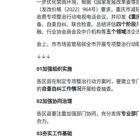
一步优化营商环境，根据《国家发展改革委等
（发改价格〔2022〕964号）要求，重庆市减
收费专项整治行动电视电话会议，并印发
《重
备、自查自纠、联合检查、总结评估
四个阶段
融、行业协会商会及中介机构等
五个领域
涉企
会上，市市场监管局就全市开展专项整治行动
↓↓↓
0
1
加强组织实施
各区县在制定专项整治行动方案时，要建立专
的
自查自纠工作情况
开展检查抽查。
02
加强协同治理
各区县要注重加强部门协同，充分发挥
专业部
合力。
03
夯实工作基础