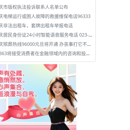
庆市版权执法投诉联系人名单公布
庆电梯运行或困人故障的救援维保电话96333
庆非法出租车，套牌出租车举报电话
居民身份证24小时智能语音服务电话 023-63750094
庆殡葬热线96000元旦将开通 办丧事打它不花冤枉钱
2363将接受消费者在金融领域内的咨询和投诉。