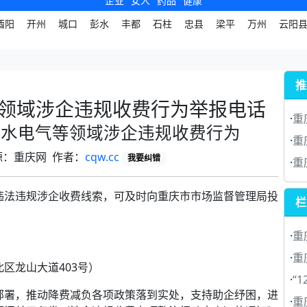
企业
女人
药品
健康
酉阳
开州
城口
彭水
丰都
石柱
忠县
梁平
万州
云阳
推
领域涉企违规收费行为举报电话
·
重
、水电气等领域涉企违规收费行为
·
重
 来源：重庆网 作者：
cqw.cc
我要纠错
·
重
违法违规涉企收费线索，可及时向重庆市市场监督管理局投
栏
·
重
·
重
区龙山大道403号）
·
“
部署，推动降费减负各项政策落到实处，支持助企纾困，进
·
重