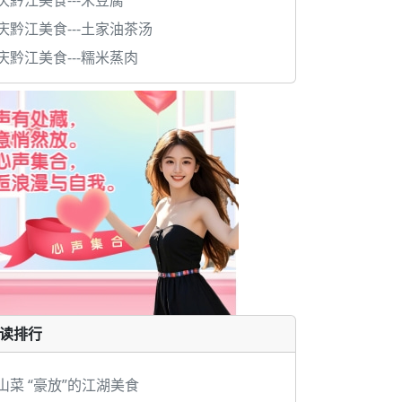
庆黔江美食---米豆腐
庆黔江美食---土家油茶汤
庆黔江美食---糯米蒸肉
读排行
山菜 “豪放”的江湖美食