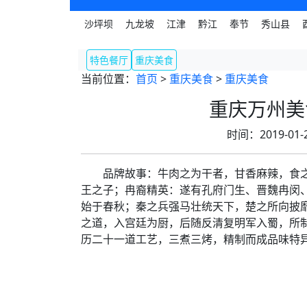
沙坪坝
九龙坡
江津
黔江
奉节
秀山县
特色餐厅
重庆美食
当前位置：
首页
>
重庆美食
>
重庆美食
重庆万州美
时间：2019-0
品牌故事：牛肉之为干者，甘香麻辣，食之
王之子；冉裔精英：遂有孔府门生、晋魏冉闵
始于春秋；秦之兵强马壮统天下，楚之所向披
之道，入宫廷为厨，后随反清复明军入蜀，所
历二十一道工艺，三煮三烤，精制而成品味特