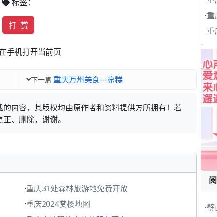
·
重
标签：
·
重
打 赏
·
重
在手机打开当前页
重庆万州美食---凉糕
下一篇
载的内容，其版权均由原作者和资料提供方所拥有！若
更正、删除，谢谢。
阅
·
重庆31处森林旅游地免费开放
·
重庆2024赏樱地图
·
璧