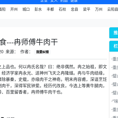
企业
女人
药品
健康
酉阳
开州
城口
彭水
丰都
石柱
忠县
梁平
万州
云阳
推
食---冉师傅牛肉干
栏
1-20 来源： 作者：
我要纠错
·
重
上品也。何以冉氏名哉？曰：绝非偶然。冉之始祖，即文
·
重
、经济学家冉永光、送神州飞天之冉隆燧。冉与牛肉结缘，
·
璧
靡除暴秦，史载，亦缘肉干之神奇。明末冉容甫，深谙烹饪
·
璧
制肉干，深得军民钟爱。经历代改良，今选上等黄牛腿肉，
异、百里留香者，冉师傅牛肉干也。
·
璧
·
“
·
重