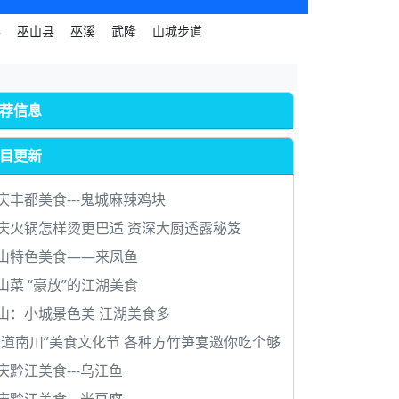
县
巫山县
巫溪
武隆
山城步道
荐信息
目更新
庆丰都美食---鬼城麻辣鸡块
庆火锅怎样烫更巴适 资深大厨透露秘笈
山特色美食——来凤鱼
山菜 “豪放”的江湖美食
山：小城景色美 江湖美食多
味道南川”美食文化节 各种方竹笋宴邀你吃个够
庆黔江美食---乌江鱼