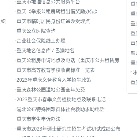
·
重庆市地理信息公共服务平台
·
重
·
重庆《举报公租房转租出借奖励办法》
·
重
组织
·
重庆市临时居民身份证通办受理点
·
重
·
重庆公立医院查询
·
重
·
企业社会保险线上办理
·
重
·
重庆地名信息库 / 巴渝地名
·
璧
·
重庆公租房申请地点及电话（重庆市公共租赁房
·
重
·
重庆市高等教育学校收费标准一览表
·
“
·
2023年重庆义务教育入学招生政策
·
重
·
重庆森林公园湿地公园全年免费
·
2023重庆市春季义务植树地点及联系电话
·
渝北公布特殊困难群体社会救助求助电话
·
重庆市学生申诉办法
·
重庆市2023年硕士研究生招生考试初试成绩公布