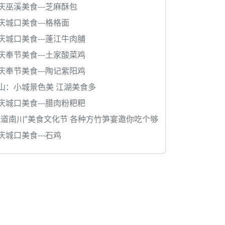
庆巫溪美食---芝麻酥包
庆城口美食---格格面
庆城口美食---蓬江牛肉脯
庆奉节美食---土家酸菜鸡
庆奉节美食---陶记紫阳鸡
山：小城景色美 江湖美食多
庆城口美食---腊肉粉粑粑
味道南川”美食文化节 各种方竹笋宴邀你吃个够
庆城口美食---石鸡