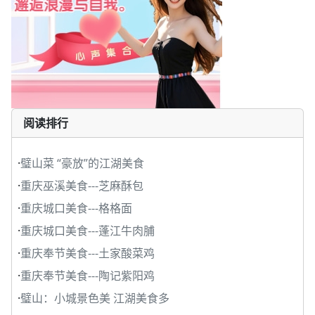
阅读排行
·
璧山菜 “豪放”的江湖美食
·
重庆巫溪美食---芝麻酥包
·
重庆城口美食---格格面
·
重庆城口美食---蓬江牛肉脯
·
重庆奉节美食---土家酸菜鸡
·
重庆奉节美食---陶记紫阳鸡
·
璧山：小城景色美 江湖美食多