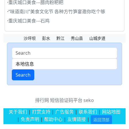
·
重庆城口美食---腊肉粉粑粑
·
“味道南川”美食文化节 各种方竹笋宴邀你吃个够
·
重庆城口美食---石鸡
沙坪坝
彭水
黔江
秀山县
山城步道
Search
排行网
短信验证码平台
seko
关于我们
|
打赏支持
|
广告服务
|
联系我们
|
网站地图
|
免责声明
|
帮助中心
|
友情链接
|
返回顶部