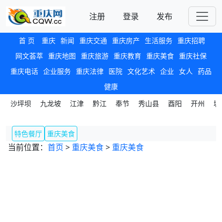
注册
登录
发布
首 页
重庆
新闻
重庆交通
重庆房产
生活服务
重庆招聘
网文荟萃
重庆地图
重庆旅游
重庆教育
重庆美食
重庆社保
重庆电话
企业服务
重庆法律
医院
文化艺术
企业
女人
药品
健康
沙坪坝
九龙坡
江津
黔江
奉节
秀山县
酉阳
开州
城
特色餐厅
重庆美食
当前位置：
首页
>
重庆美食
>
重庆美食