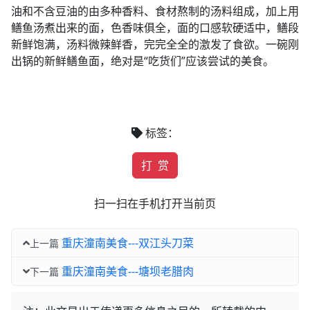
油和不含豆油的由多种香料、食材熬制的汤料组成，加上用
鳝鱼汤煮出来的面，色香味俱全，面的口感软硬适中，鳝段
新鲜饱满，汤料微辣鲜香，完完全全的激发了食欲。一碗刚
出锅的新鲜鳝鱼面，绝对是“吃货们”应该尝试的美食。
标签：
打 赏
扫一扫在手机打开当前页
重庆潼南美食---双江头刀菜
上一篇
重庆潼南美食---塘坝老腊肉
下一篇