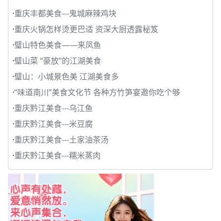
·
重庆丰都美食---鬼城麻辣鸡块
·
重庆火锅怎样烫更巴适 资深大厨透露秘笈
·
璧山特色美食——来凤鱼
·
璧山菜 “豪放”的江湖美食
·
璧山：小城景色美 江湖美食多
·
“味道南川”美食文化节 各种方竹笋宴邀你吃个够
·
重庆黔江美食---乌江鱼
·
重庆黔江美食---米豆腐
·
重庆黔江美食---土家油茶汤
·
重庆黔江美食---糯米蒸肉